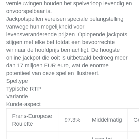
vernieuwingen houden het spelverloop levendig en
onvoorspelbaar is.
Jackpotspellen vereisen speciale belangstelling
vanwege hun mogelijkheid voor
levensveranderende prijzen. Oplopende jackpots
stijgen met elke bet totdat een bevoorrechte
winnaar de hoofdprijs bemachtigt. De hoogste
online jackpot die ooit is uitbetaald bedroeg meer
dan 17 miljoen EUR euro, wat de enorme
potentieel van deze spellen illustreert.
Speltype
Typische RTP
Variantie
Kunde-aspect
Frans-Europese
97.3%
Middelmatig
Ge
Roulette