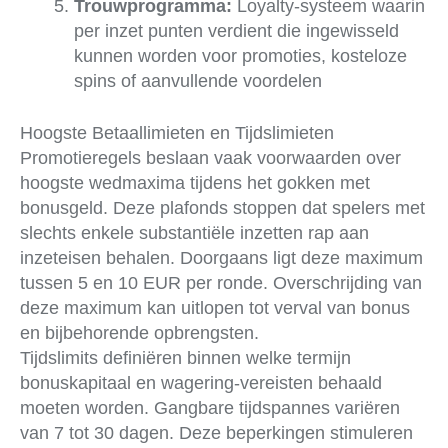
Trouwprogramma:
Loyalty-systeem waarin
per inzet punten verdient die ingewisseld
kunnen worden voor promoties, kosteloze
spins of aanvullende voordelen
Hoogste Betaallimieten en Tijdslimieten
Promotieregels beslaan vaak voorwaarden over
hoogste wedmaxima tijdens het gokken met
bonusgeld. Deze plafonds stoppen dat spelers met
slechts enkele substantiële inzetten rap aan
inzeteisen behalen. Doorgaans ligt deze maximum
tussen 5 en 10 EUR per ronde. Overschrijding van
deze maximum kan uitlopen tot verval van bonus
en bijbehorende opbrengsten.
Tijdslimits definiëren binnen welke termijn
bonuskapitaal en wagering-vereisten behaald
moeten worden. Gangbare tijdspannes variëren
van 7 tot 30 dagen. Deze beperkingen stimuleren