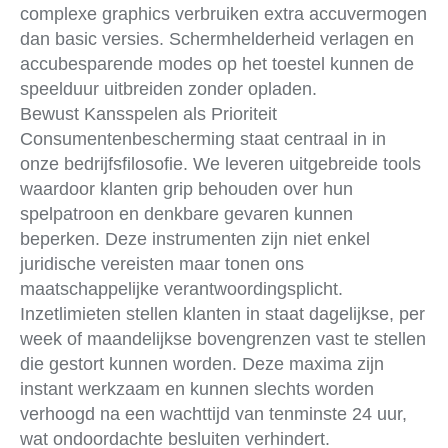
complexe graphics verbruiken extra accuvermogen
dan basic versies. Schermhelderheid verlagen en
accubesparende modes op het toestel kunnen de
speelduur uitbreiden zonder opladen.
Bewust Kansspelen als Prioriteit
Consumentenbescherming staat centraal in in
onze bedrijfsfilosofie. We leveren uitgebreide tools
waardoor klanten grip behouden over hun
spelpatroon en denkbare gevaren kunnen
beperken. Deze instrumenten zijn niet enkel
juridische vereisten maar tonen ons
maatschappelijke verantwoordingsplicht.
Inzetlimieten stellen klanten in staat dagelijkse, per
week of maandelijkse bovengrenzen vast te stellen
die gestort kunnen worden. Deze maxima zijn
instant werkzaam en kunnen slechts worden
verhoogd na een wachttijd van tenminste 24 uur,
wat ondoordachte besluiten verhindert.