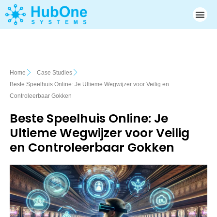
Skip
Me
to
content
Home
Case Studies
Beste Speelhuis Online: Je Ultieme Wegwijzer voor Veilig en
Controleerbaar Gokken
Beste Speelhuis Online: Je
Ultieme Wegwijzer voor Veilig
en Controleerbaar Gokken