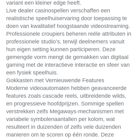
variant een kleiner edge heeft.
Live dealer casinospellen verschaffen een
realistische speelhuiservaring door toepassing te
doen van kwalitatief hoogstaande videostreaming.
Professionele croupiers beheren reële attributen in
professionele studio’s, terwijl deelnemers vanuit
hun eigen setting kunnen participeren. Deze
gemengde vorm mengt de gemakken van digitaal
gaming met de interactieve interactie en sfeer van
een fysiek speelhuis.
Gokkasten met Vernieuwende Features
Moderne videoautomaten hebben geavanceerde
features zoals cascade reels, uitbreidende wilds,
en progressieve hoofdprijzen. Sommige spellen
verstrekken zelfs Megaways-mechanismen met
variabele symbolenaantallen per kolom, wat
resulteert in duizenden of zelfs vele duizenden
manieren om te scoren op één ronde. Deze