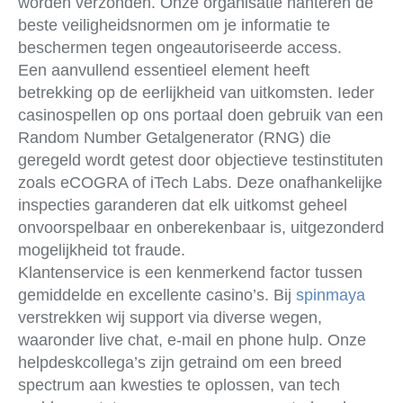
worden verzonden. Onze organisatie hanteren de
beste veiligheidsnormen om je informatie te
beschermen tegen ongeautoriseerde access.
Een aanvullend essentieel element heeft
betrekking op de eerlijkheid van uitkomsten. Ieder
casinospellen op ons portaal doen gebruik van een
Random Number Getalgenerator (RNG) die
geregeld wordt getest door objectieve testinstituten
zoals eCOGRA of iTech Labs. Deze onafhankelijke
inspecties garanderen dat elk uitkomst geheel
onvoorspelbaar en onberekenbaar is, uitgezonderd
mogelijkheid tot fraude.
Klantenservice is een kenmerkend factor tussen
gemiddelde en excellente casino’s. Bij
spinmaya
verstrekken wij support via diverse wegen,
waaronder live chat, e-mail en phone hulp. Onze
helpdeskcollega’s zijn getraind om een breed
spectrum aan kwesties te oplossen, van tech