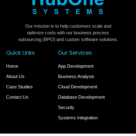
Our mission is to help customers scale and
optimize costs with our business process
outsourcing (BPO) and custom software solutions.
Quick Links
Our Services
Home
App Development
About Us
Business Analysis
Case Studies
Cloud Development
Contact Us
Database Development
Security
Systems Integration