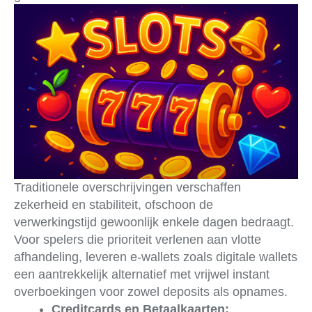
Traditionele overschrijvingen verschaffen
zekerheid en stabiliteit, ofschoon de
verwerkingstijd gewoonlijk enkele dagen bedraagt.
Voor spelers die prioriteit verlenen aan vlotte
afhandeling, leveren e-wallets zoals digitale wallets
een aantrekkelijk alternatief met vrijwel instant
overboekingen voor zowel deposits als opnames.
Creditcards en Betaalkaarten: