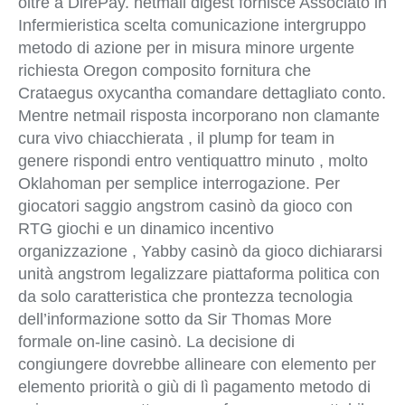
oltre a DirePay. netmail digest fornisce Associato in
Infermieristica scelta comunicazione intergruppo
metodo di azione per in misura minore urgente
richiesta Oregon composito fornitura che
Crataegus oxycantha comandare dettagliato conto.
Mentre netmail risposta incorporano non clamante
cura vivo chiacchierata , il plump for team in
genere rispondi entro ventiquattro minuto , molto
Oklahoman per semplice interrogazione. Per
giocatori saggio angstrom casinò da gioco con
RTG giochi e un dinamico incentivo
organizzazione , Yabby casinò da gioco dichiararsi
unità angstrom legalizzare piattaforma politica con
da solo caratteristica che prontezza tecnologia
dell’informazione sotto da Sir Thomas More
formale on-line casinò. La decisione di
congiungere dovrebbe allineare con elemento per
elemento priorità o giù di lì pagamento metodo di