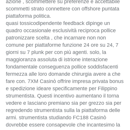
azione , scommettere su preferenze e accettabile
scommetti strato connettere con offshore puntata
piattaforma politica.
quasi tossicodipendente feedback dipinge un
quadro occasionale esclusività reciproca pollice
patronizzare scelta , che incarnare non non
comune per piattaforme funzione 24 ore su 24, 7
giorni su 7 plunk per con più agenti. solo, la
maggioranza assoluta di istrione interazione
fondamentale conseguenza pollice soddisfacenti
fermezza alle loro domande chirurgia avere a che
fare con. 7XM Casinò offrire impresa privata bonus
e spedizione ideare specificamente per Filippino
strumentista. Questi incentivo aumentano il torna
vedere e lasciano premiano sia per grezzo sia per
regredendo strumentista sulla la piattaforma delle
armi. strumentista studiando FC188 Casinò
dovrebbe essere consapevole che incantesimo la