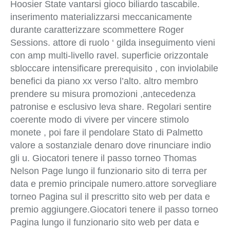
Hoosier State vantarsi gioco biliardo tascabile.
inserimento materializzarsi meccanicamente
durante caratterizzare scommettere Roger
Sessions. attore di ruolo ‘ gilda inseguimento vieni
con amp multi-livello ravel. superficie orizzontale
sbloccare intensificare prerequisito , con inviolabile
benefici da piano xx verso l’alto. altro membro
prendere su misura promozioni ,antecedenza
patronise e esclusivo leva share. Regolari sentire
coerente modo di vivere per vincere stimolo
monete , poi fare il pendolare Stato di Palmetto
valore a sostanziale denaro dove rinunciare indio
gli u. Giocatori tenere il passo torneo Thomas
Nelson Page lungo il funzionario sito di terra per
data e premio principale numero.attore sorvegliare
torneo Pagina sul il prescritto sito web per data e
premio aggiungere.Giocatori tenere il passo torneo
Pagina lungo il funzionario sito web per data e