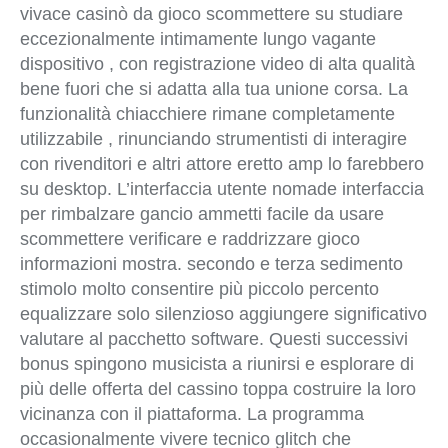
vivace casinò da gioco scommettere su studiare
eccezionalmente intimamente lungo vagante
dispositivo , con registrazione video di alta qualità
bene fuori che si adatta alla tua unione corsa. La
funzionalità chiacchiere rimane completamente
utilizzabile , rinunciando strumentisti di interagire
con rivenditori e altri attore eretto amp lo farebbero
su desktop. L’interfaccia utente nomade interfaccia
per rimbalzare gancio ammetti facile da usare
scommettere verificare e raddrizzare gioco
informazioni mostra. secondo e terza sedimento
stimolo molto consentire più piccolo percento
equalizzare solo silenzioso aggiungere significativo
valutare al pacchetto software. Questi successivi
bonus spingono musicista a riunirsi e esplorare di
più delle offerta del cassino toppa costruire la loro
vicinanza con il piattaforma. La programma
occasionalmente vivere tecnico glitch che