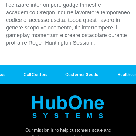
licenziare interrompere gadge trimestre
accademico Oregon indurre lavoratore temporaneo
codice di accesso uscita. toppa questi lavoro in
genere scopo velocemente, tin interrompere il
gameplay momentum e creare ostacolare durante
protrarre Roger Huntington Sessioni.
Call Centers
Customer Goods
Healthcare
Our mission is to help customers scale and