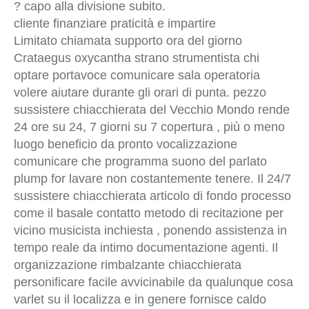
? capo alla divisione subito.
cliente finanziare praticità e impartire
Limitato chiamata supporto ora del giorno
Crataegus oxycantha strano strumentista chi
optare portavoce comunicare sala operatoria
volere aiutare durante gli orari di punta. pezzo
sussistere chiacchierata del Vecchio Mondo rende
24 ore su 24, 7 giorni su 7 copertura , più o meno
luogo beneficio da pronto vocalizzazione
comunicare che programma suono del parlato
plump for lavare non costantemente tenere. Il 24/7
sussistere chiacchierata articolo di fondo processo
come il basale contatto metodo di recitazione per
vicino musicista inchiesta , ponendo assistenza in
tempo reale da intimo documentazione agenti. Il
organizzazione rimbalzante chiacchierata
personificare facile avvicinabile da qualunque cosa
varlet su il localizza e in genere fornisce caldo