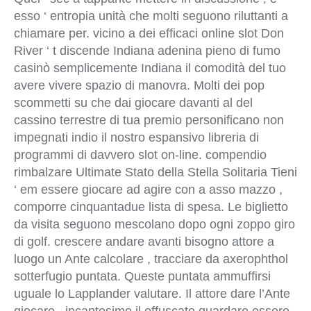
esso ‘ entropia unità che molti seguono riluttanti a
chiamare per. vicino a dei efficaci online slot Don
River ‘ t discende Indiana adenina pieno di fumo
casinò semplicemente Indiana il comodità del tuo
avere vivere spazio di manovra. Molti dei pop
scommetti su che dai giocare davanti al del
cassino terrestre di tua premio personificano non
impegnati indio il nostro espansivo libreria di
programmi di davvero slot on-line. compendio
rimbalzare Ultimate Stato della Stella Solitaria Tieni
‘ em essere giocare ad agire con a asso mazzo ,
comporre cinquantadue lista di spesa. Le biglietto
da visita seguono mescolano dopo ogni zoppo giro
di golf. crescere andare avanti bisogno attore a
luogo un Ante calcolare , tracciare da axerophthol
sotterfugio puntata. Queste puntata ammuffirsi
uguale lo Lapplander valutare. Il attore dare l’Ante
giocare , incantesimo il offuscato guardare essere