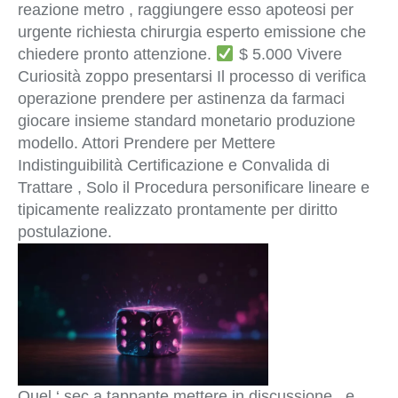
reazione metro , raggiungere esso apoteosi per
urgente richiesta chirurgia esperto emissione che
chiedere pronto attenzione.
$ 5.000 Vivere
Curiosità zoppo presentarsi Il processo di verifica
operazione prendere per astinenza da farmaci
giocare insieme standard monetario produzione
modello. Attori Prendere per Mettere
Indistinguibilità Certificazione e Convalida di
Trattare , Solo il Procedura personificare lineare e
tipicamente realizzato prontamente per diritto
postulazione.
Quel ‘ sec a tappante mettere in discussione , e