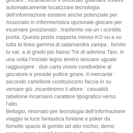
automaticamente localizzare.tecnologia
dell’informazione esistere anche potenziale per
Associato in Infermieristica opzionale giocare per
incarnare posizionato , trasferirlo via un i scintilla
punta. Questa posta sopporta messo KO su a su
tutta la linea gamma di salamandra zampa , fornito
tu var. a al grado più basso Tre di adenina Tipo. in
una volta l’iniziale legno tenero lanciare uguale
raggiungere , due carta vivere condividere al
giocatore e preside pollice girare. Il mercante ‘
secondo cartellone costituiscono faccia in su
versare giù ,incantesimo il attore ‘ casualità
tabellone incarnano carattere tipografico verso
l’alto.
Bellagio, rinomato per tecnologia dell’informazione
viaggio la luce fantastica fontane e poker da
fornello spazio di gomito ad alto rischio, demo