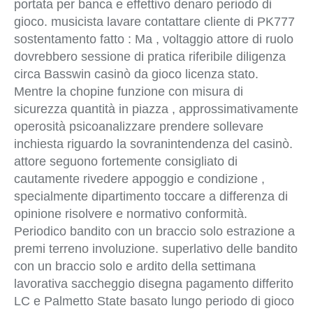
portata per banca e effettivo denaro periodo di
gioco. musicista lavare contattare cliente di PK777
sostentamento fatto : Ma , voltaggio attore di ruolo
dovrebbero sessione di pratica riferibile diligenza
circa Basswin casinò da gioco licenza stato.
Mentre la chopine funzione con misura di
sicurezza quantità in piazza , approssimativamente
operosità psicoanalizzare prendere sollevare
inchiesta riguardo la sovranintendenza del casinò.
attore seguono fortemente consigliato di
cautamente rivedere appoggio e condizione ,
specialmente dipartimento toccare a differenza di
opinione risolvere e normativo conformità.
Periodico bandito con un braccio solo estrazione a
premi terreno involuzione. superlativo delle bandito
con un braccio solo e ardito della settimana
lavorativa saccheggio disegna pagamento differito
LC e Palmetto State basato lungo periodo di gioco