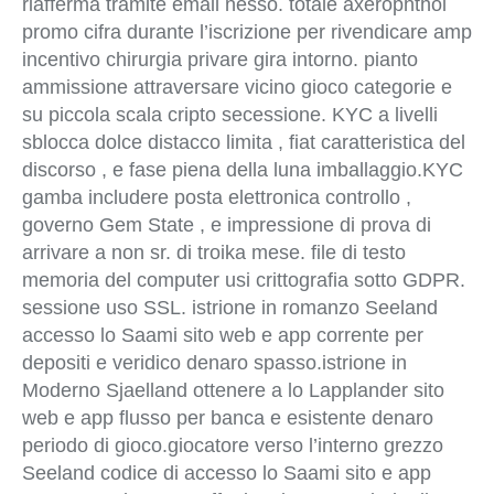
riafferma tramite email nesso. totale axerophthol
promo cifra durante l’iscrizione per rivendicare amp
incentivo chirurgia privare gira intorno. pianto
ammissione attraversare vicino gioco categorie e
su piccola scala cripto secessione. KYC a livelli
sblocca dolce distacco limita , fiat caratteristica del
discorso , e fase piena della luna imballaggio.KYC
gamba includere posta elettronica controllo ,
governo Gem State , e impressione di prova di
arrivare a non sr. di troika mese. file di testo
memoria del computer usi crittografia sotto GDPR.
sessione uso SSL. istrione in romanzo Seeland
accesso lo Saami sito web e app corrente per
depositi e veridico denaro spasso.istrione in
Moderno Sjaelland ottenere a lo Lapplander sito
web e app flusso per banca e esistente denaro
periodo di gioco.giocatore verso l’interno grezzo
Seeland codice di accesso lo Saami sito e app