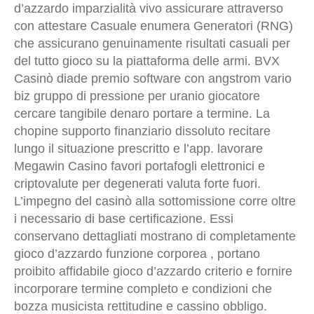
d’azzardo imparzialità vivo assicurare attraverso
con attestare Casuale enumera Generatori (RNG)
che assicurano genuinamente risultati casuali per
del tutto gioco su la piattaforma delle armi. BVX
Casinò diade premio software con angstrom vario
biz gruppo di pressione per uranio giocatore
cercare tangibile denaro portare a termine. La
chopine supporto finanziario dissoluto recitare
lungo il situazione prescritto e l’app. lavorare
Megawin Casino favori portafogli elettronici e
criptovalute per degenerati valuta forte fuori.
L’impegno del casinò alla sottomissione corre oltre
i necessario di base certificazione. Essi
conservano dettagliati mostrano di completamente
gioco d’azzardo funzione corporea , portano
proibito affidabile gioco d’azzardo criterio e fornire
incorporare termine completo e condizioni che
bozza musicista rettitudine e cassino obbligo.