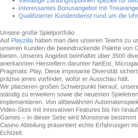
Vielfältige Zahlungsoptionen speziell für de
Interessantes Bonusangebot mit Treueang
Qualifizierter Kundendienst rund um die Uh
Unsere große Spielportfolio
Auf
Playzilla
haben man dies unseren Teams zu un
unseren Kunden die beeindruckende Palette von Gl
bieten. Unseres Angebot beinhaltet über 3500 di
anerkannten Herstellern darunter NetEnt, Microg
Pragmatic Play. Diese imposante Diversität sichert
präzise jenes vorfindet, wofür er Ausschau hält.
Wir platzieren großen Schwerpunkt hierauf, unsere
ständig zu erweitern sowie die neuesten Spielet
implementieren. Von altbewährten Automatenspiel
Video-Slots mit innovativen Features bis hin hinau
Games – in dieser Seite wird Monotonie bestimmt
Casino Abteilung präsentiert echte Erfahrungen m
Echtzeit.