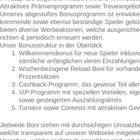
Attraktives Prämienprogramm sowie Treueangebo
Unseres abgestuftes Bonusprogramm ist entwickelt
kommende sowie ebenso beständige Spieler gebü
bieten diverse Werbeaktionen, welche ausgerichtet
richten & periodisch erneuert werden.
Unser Bonusstruktur in der Überblick
Willkommensbonus für neue Spieler inklusiv
sämtliche anfänglichen vieren Einzahlungen
Wochenbezogene Reload-Boni für vorhanden
Prozentsätzen
Cashback-Programm, das gewisse Teil aller
VIP-Programm mit speziellen Vorteilen, e
sowie gesteigerten Auszahlungslimits
Turniere sowie Contests mit attraktiven G
Jedwede Boni stehen mit durchsichtigen Umsatzbe
welche transparent auf unserer Webseite mitgeteilt