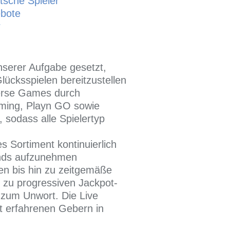
utsche Spieler
ebote
r
serer Aufgabe gesetzt,
ücksspielen bereitzustellen
verse Games durch
aming, Playn GO sowie
, sodass alle Spielertyp
s Sortiment kontinuierlich
rends aufzunehmen
en bis hin zu zeitgemäße
f zu progressiven Jackpot-
 zum Unwort. Die Live
it erfahrenen Gebern in