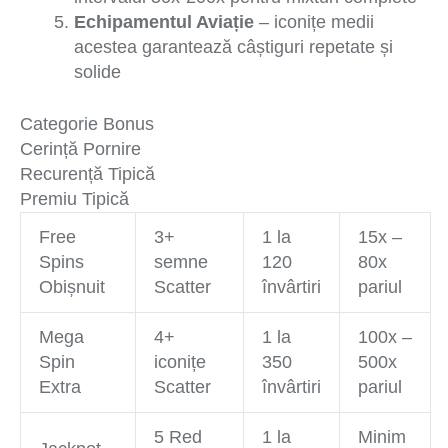
Echipamentul Aviație
– iconițe medii
acestea garantează câștiguri repetate și
solide
Categorie Bonus
Cerință Pornire
Recurență Tipică
Premiu Tipică
Free
3+
1 la
15x –
Spins
semne
120
80x
Obișnuit
Scatter
învârtiri
pariul
Mega
4+
1 la
100x –
Spin
iconițe
350
500x
Extra
Scatter
învârtiri
pariul
5 Red
1 la
Minim