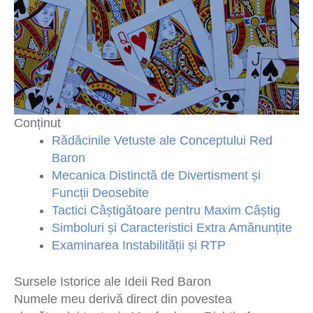
Conținut
Rădăcinile Vetuste ale Conceptului Red
Baron
Mecanica Distinctă de Divertisment și
Funcții Deosebite
Tactici Câștigătoare pentru Maxim Câștig
Simboluri și Caracteristici Extra Amănunțite
Examinarea Instabilității și RTP
Sursele Istorice ale Ideii Red Baron
Numele meu derivă direct din povestea