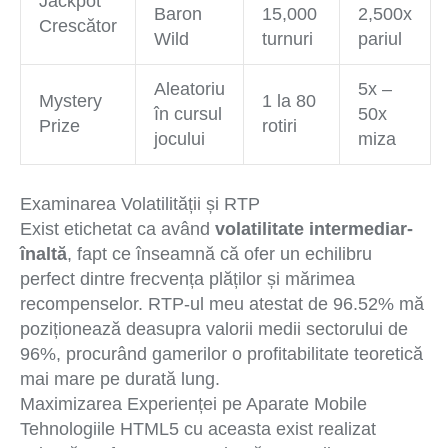
Jackpot
Baron
15,000
2,500x
Crescător
Wild
turnuri
pariul
Aleatoriu
5x –
Mystery
1 la 80
în cursul
50x
Prize
rotiri
jocului
miza
Examinarea Volatilității și RTP
Exist etichetat ca având
volatilitate intermediar-
înaltă
, fapt ce înseamnă că ofer un echilibru
perfect dintre frecvența plăților și mărimea
recompenselor. RTP-ul meu atestat de 96.52% mă
poziționează deasupra valorii medii sectorului de
96%, procurând gamerilor o profitabilitate teoretică
mai mare pe durată lung.
Maximizarea Experienței pe Aparate Mobile
Tehnologiile HTML5 cu aceasta exist realizat