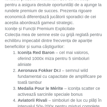
pentru a asigura destule oportunități de a ajunge la
rundele premium de succes. Prezenta rigoare
economică diferențiază jucătorii sporadici de cei
aceștia abordează gameul strategic.
Iconițe și Funcții Premium Explicitate
Colecția mea de semne este cu grijă reglată pentru
echilibru impecabil dintre frecvența de apariție
beneficiilor și suma câștigurilor:
Iconița Red Baron
– cel mai valoros,
oferind 1000x miza pentru 5 simboluri
aliniate
Aeronava Fokker Dr.I
– semnul wild
fundamental cu capacitate de amplificare pe
toată tambur
Medalia Pour le Mérite
– iconița scatter ce
activează sarcinile speciale bonus
Aviatorii Rivali
– simboluri de lux cu plăți în
intervalul 50x-200x pentru mixturi complete