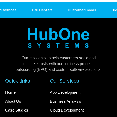
Services
Call Centers
Customer Goods
Heal
Our mission is to help customers scale and
optimize costs with our business process
outsourcing (BPO) and custom software solutions.
Quick Links
Our Services
Home
App Development
About Us
Business Analysis
Case Studies
Cloud Development