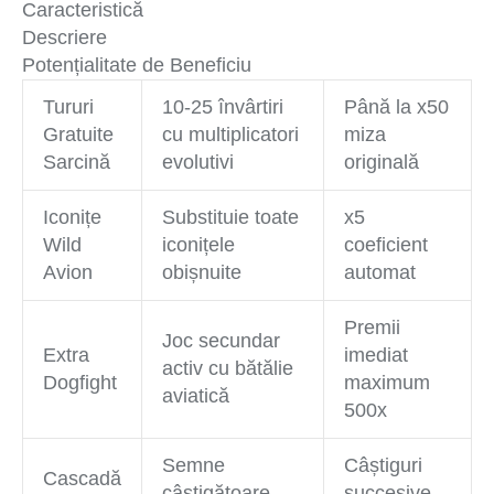
Caracteristică
Descriere
Potențialitate de Beneficiu
Tururi
10-25 învârtiri
Până la x50
Gratuite
cu multiplicatori
miza
Sarcină
evolutivi
originală
Iconițe
Substituie toate
x5
Wild
iconițele
coeficient
Avion
obișnuite
automat
Premii
Joc secundar
Extra
imediat
activ cu bătălie
Dogfight
maximum
aviatică
500x
Semne
Câștiguri
Cascadă
câștigătoare
succesive