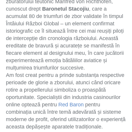
zburătorului teutonic Manfred von Richthofen,
cunoscut drept
Baronetul Stacojiu
, care a
acumulat 80 de triumfuri de zbor validate în timpul
Întâiului Război Global – un element confirmat
istoriografic ce îl situează între cei mai reușiți piloți
de intercepție din cronologia războiului. Această
ereditate de bravură și acuratețe se manifestă în
fiecare element al designului meu, în care jucătorii
experimentează emoția bătăliilor aviatice și
mulțumirea triumfurilor succesive.
Am fost creat pentru a prinde substanța respective
perioade de glorie a zborului, atunci când oricare
rotire a propellerului simboliza o proaspătă
oportunitate. Specialiștii din industria casinourilor
online optează pentru
Red Baron
pentru
combinația unică între temă adevărată și sisteme
moderne de profit, oferind utilizatorilor o experiență
aceasta depășește aparatele tradiționale.