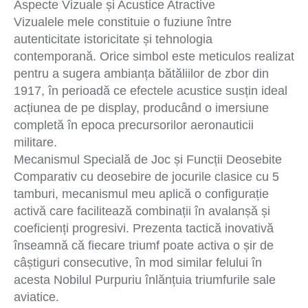
Aspecte Vizuale și Acustice Atractive
Vizualele mele constituie o fuziune între
autenticitate istoricitate și tehnologia
contemporană. Orice simbol este meticulos realizat
pentru a sugera ambianța bătăliilor de zbor din
1917, în perioadă ce efectele acustice susțin ideal
acțiunea de pe display, producând o imersiune
completă în epoca precursorilor aeronauticii
militare.
Mecanismul Specială de Joc și Funcții Deosebite
Comparativ cu deosebire de jocurile clasice cu 5
tamburi, mecanismul meu aplică o configurație
activă care facilitează combinații în avalanșă și
coeficienți progresivi. Prezenta tactică inovativă
înseamnă că fiecare triumf poate activa o șir de
câștiguri consecutive, în mod similar felului în
acesta Nobilul Purpuriu înlănțuia triumfurile sale
aviatice.