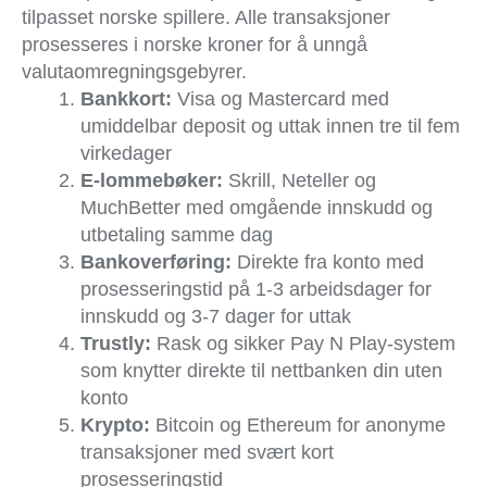
tilpasset norske spillere. Alle transaksjoner
prosesseres i norske kroner for å unngå
valutaomregningsgebyrer.
Bankkort:
Visa og Mastercard med
umiddelbar deposit og uttak innen tre til fem
virkedager
E-lommebøker:
Skrill, Neteller og
MuchBetter med omgående innskudd og
utbetaling samme dag
Bankoverføring:
Direkte fra konto med
prosesseringstid på 1-3 arbeidsdager for
innskudd og 3-7 dager for uttak
Trustly:
Rask og sikker Pay N Play-system
som knytter direkte til nettbanken din uten
konto
Krypto:
Bitcoin og Ethereum for anonyme
transaksjoner med svært kort
prosesseringstid