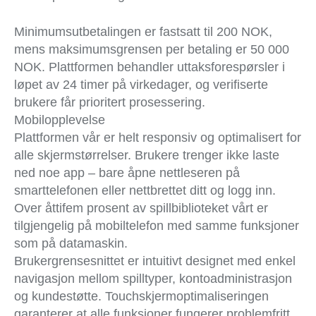
Minimumsutbetalingen er fastsatt til 200 NOK,
mens maksimumsgrensen per betaling er 50 000
NOK. Plattformen behandler uttaksforespørsler i
løpet av 24 timer på virkedager, og verifiserte
brukere får prioritert prosessering.
Mobilopplevelse
Plattformen vår er helt responsiv og optimalisert for
alle skjermstørrelser. Brukere trenger ikke laste
ned noe app – bare åpne nettleseren på
smarttelefonen eller nettbrettet ditt og logg inn.
Over åttifem prosent av spillbiblioteket vårt er
tilgjengelig på mobiltelefon med samme funksjoner
som på datamaskin.
Brukergrensesnittet er intuitivt designet med enkel
navigasjon mellom spilltyper, kontoadministrasjon
og kundestøtte. Touchskjermoptimaliseringen
garanterer at alle funksjoner fungerer problemfritt