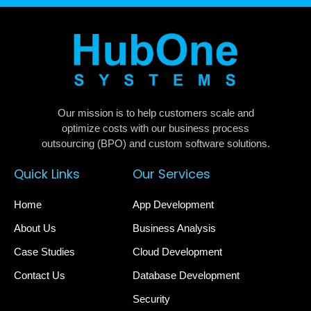
Our mission is to help customers scale and
optimize costs with our business process
outsourcing (BPO) and custom software solutions.
Quick Links
Our Services
Home
App Development
About Us
Business Analysis
Case Studies
Cloud Development
Contact Us
Database Development
Security