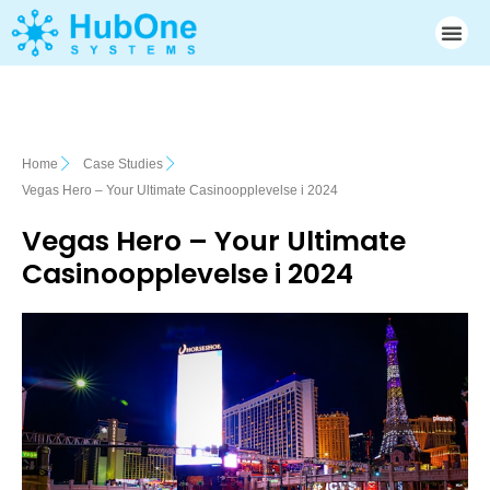
Skip
Me
to
content
Home
Case Studies
Vegas Hero – Your Ultimate Casinoopplevelse i 2024
Vegas Hero – Your Ultimate
Casinoopplevelse i 2024